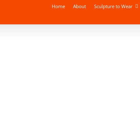
Home
About
Sculpture to Wear
nunc eu massa dignissim
nibus mattis. Nulla rhoncus
odio nisl, scelerisque sed
lacus vel varius. Vivamus