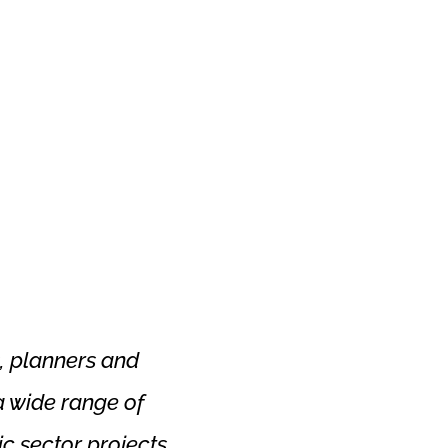
Xtra Technologies
Industry Alliance
s, planners and
 a wide range of
c sector projects.