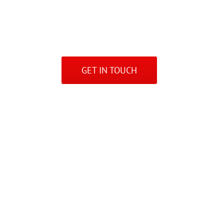
efficitur nec massa a faucibus. Nam ut velit tor
vehicula nisi, at gravida purus porta et. Cras tr
GET IN TOUCH