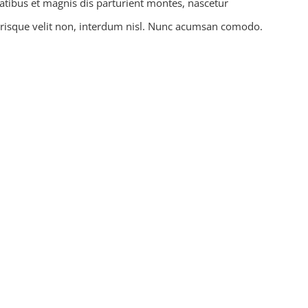
tibus et magnis dis parturient montes, nascetur
erisque velit non, interdum nisl. Nunc acumsan comodo.
Avada & Avada is an award winning com
consistent innovation at the highest leve