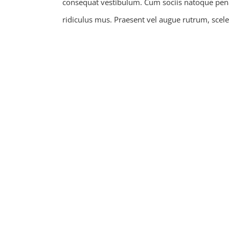
consequat vestibulum. Cum sociis natoque pena
ridiculus mus. Praesent vel augue rutrum, scel
STRUCTURAL
VISION